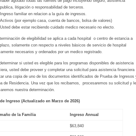
haber agotado todas las fuentes de pago incluyendo seguro, asistencia
publica, litigación o responsabilidad de terceros.
Ingreso familiar en relacion a la guía de ingresos.
Activos (por ejemplo casa, cuenta de bancos, bolsa de valores)
Usted debe estar recibiendo cuidado medico necesario no electo.
terminación de elegibilidad se aplica a cada hospital o centro de estancia a
 plazo, solamente con respecto a niveles básicos de servicio de hospital
amente necesarios y ordenados por un medico registrado.
determinar si usted es elegible para los programas disponibles de asistencia
ciera, usted debe proveer y completar una solicitud para asistencia financiera
tar una copia de uno de los documentos identificados de Prueba de Ingresos 
a de Residencia. Una vez que los recibamos, procesaremos su solicitud y l
icaremos nuestra determinación.
de Ingreso (
Actualizado en Marzo de 2026)
maño de la Familia
Ingreso Annual
$63,840