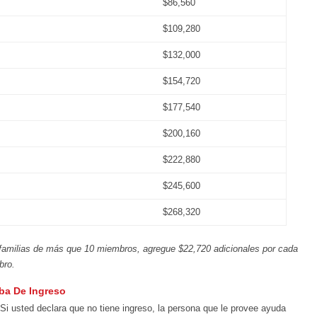
$86,560
$109,280
$132,000
$154,720
$177,540
$200,160
$222,880
$245,600
$268,320
familias de más que 10 miembros, agregue $22,720 adicionales por cada
bro.
ba De Ingreso
Si usted declara que no tiene ingreso, la persona que le provee ayuda