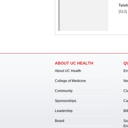
Telef
(513)
ABOUT UC HEALTH
Q
About UC Health
Em
College of Medicine
Ne
Community
Cl
Sponsorships
Ca
Leadership
Bil
Board
Su
En