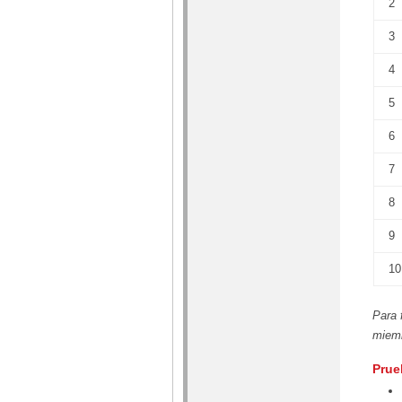
2
3
4
5
6
7
8
9
10
Para 
miem
Prue