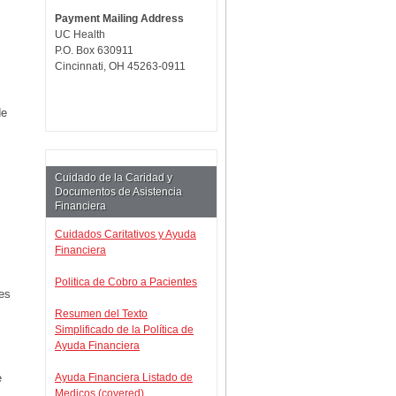
Payment Mailing Address
UC Health
P.O. Box 630911
Cincinnati, OH 45263-0911
de
Cuidado de la Caridad y
Documentos de Asistencia
Financiera
Cuidados Caritativos y Ayuda
Financiera
Politica de Cobro a Pacientes
es
Resumen del Texto
Simplificado de la Política de
Ayuda Financiera
e
Ayuda Financiera Listado de
Medicos (covered)