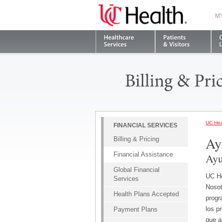
M
UC Hea
FINANCIAL SERVICES
Ay
Billing & Pricing
Financial Assistance
Ayu
Global Financial
UC He
Services
Nosot
Health Plans Accepted
progr
los p
Payment Plans
que a