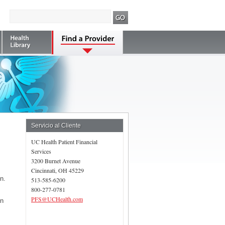
Servicio al Cliente
UC Health Patient Financial
Services
3200 Burnet Avenue
Cincinnati, OH 45229
n.
513-585-6200
800-277-0781
PFS@UCHealth.com
en