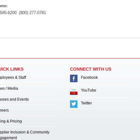
ono:
 585-6200 (800) 277-0781
UICK LINKS
CONNECT WITH US
ployees & Staff
Facebook
ws / Media
YouTube
asses and Events
Twitter
reers
ling & Pricing
pplier Inclusion & Community
gagement