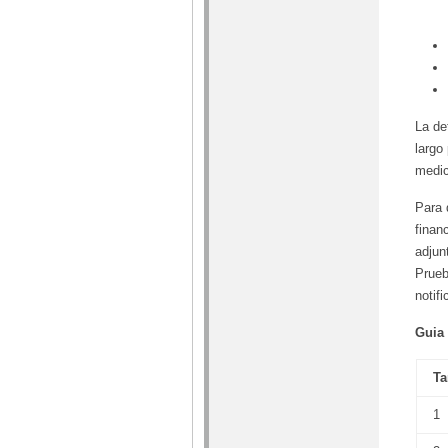
La de
largo
medic
Para 
finan
adjun
Prueb
notif
Guia 
Ta
1