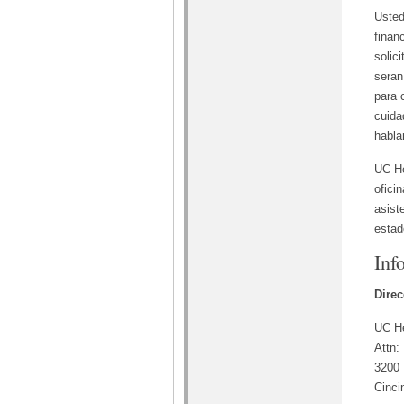
Usted
finan
solic
seran
para 
cuida
habla
UC He
ofici
asist
estad
Inf
Dire
UC He
Attn:
3200 
Cinci