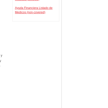
Ayuda Financiera Listado de
Medicos (non-covered)
 y
y
e