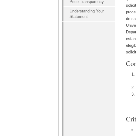
Price Transparency
solic
Understanding Your
proce
Statement
de sa
Unive
Depar
estan
elegi
solici
Com
Cri