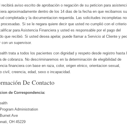
 recibirá aviso escrito de aprobación o negación de su peticion para asistenc
ciera aproximadamente dentro de los 14 dias de la fecha en que recibamos su
itud completada y la documentacion requerida. Las solicitudes incompletas no
 procesadas. Si se le negara quiere decir que usted no cumplió con el criterio
calificar para Asistencia Financiera y usted es responsable por el pago del
do que recibió. Si usted desea apelar, puede llamar a Servicio al Cliente y ped
r con un supervisor.
alth trata a todos los pacientes con dignidad y respeto desde registro hasta 
na de cobranza. No descriminaremos en la determinación de elegibilidad de
encia financiera con base en raza, color, origen etnico, orientacion sexual,
o civil, creencia, edad, sexo o incapacidad.
ormación De Contacto
ccion de Correspondencia:
alth
 Program Administration
Burnet Ave
nnati, OH 45229