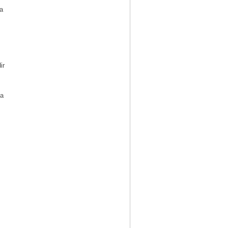
ia
ir
la